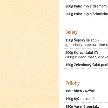
200g Palacinky s džemom
(
200g Palacinky s čokoládo
Šaláty
150g Šopský šalát
(7)
(paradajky, paprika, uhorka
200g Kurací šalát
(7)
(100g kuracie mäso, čínsk
150g Zeleninový šalát pod
Prílohy
1ks Chlieb / Rožok
150g Ryža dusená
150g Varené zemiaky