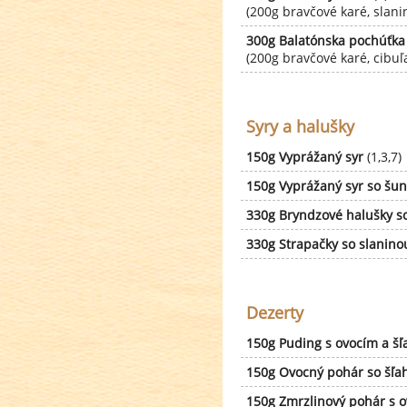
(200g bravčové karé, slani
300g Balatónska pochúťka 
(200g bravčové karé, cibuľa,
Syry a halušky
150g Vyprážaný syr
(1,3,7)
150g Vyprážaný syr so šu
330g Bryndzové halušky s
330g Strapačky so slanino
Dezerty
150g Puding s ovocím a š
150g Ovocný pohár so šľa
150g Zmrzlinový pohár s 