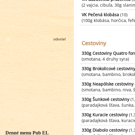
(2 vajcia, cibuľa, 30g slani
VK Pečená klobása
(10)
(100g klobása, horčica, fef
odoslať
Cestoviny
330g Cestoviny Quatro fo
(smotana, 4 druhy syra)
330g Brokolicové cestovin
(smotana, bambino, brokoli
330g Neapólske cestoviny
(smotana, bambino, niva, 
330g Šunkové cestoviny
(1,
(paradajková šťava, šunka,
330g Kuracie cestoviny
(1,3
(paradajková šťava, kuraci
330g Diabolo cestoviny
(1,3
Denné menu Pub EL