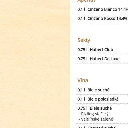
0,1 l Cinzano Bianco 14,4
0,1 l Cinzano Rosso 14,4%
Sekty
0,75 l Hubert Club
0,75 l Hubert De Luxe
Vína
0,1 l Biele suché
0,1 l Biele polosladké
0,75 l Biele suché
- Rizling vlašský
- Veltlínske zelené