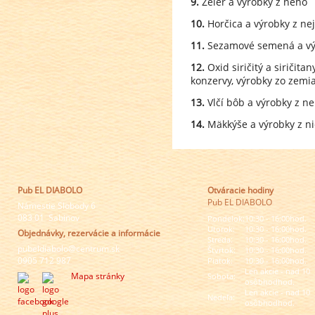
9.
Zeler a výrobky z neho
10.
Horčica a výrobky z nej
11.
Sezamové semená a výr
12.
Oxid siričitý a siričit
konzervy, výrobky zo zemi
13.
Vlčí bôb a výrobky z n
14.
Mäkkýše a výrobky z n
Pub EL DIABOLO
Otváracie hodiny
Pub EL DIABOLO
Námestie Slobody 6
083 01 Sabinov
Pondelok:
10:30 - 16:00hod.
Utorok:
10:30 - 16:00hod.
Objednávky, rezervácie a informácie
Streda:
10:30 - 16:00hod.
pubeldiabolo@centrum.sk
Štvrtok:
10:30 - 16:00hod.
0905 712 987
Piatok:
10:30 - 16:00hod.
Len akcie - nad 10
Mapa stránky
Sobota:
osôbhodhod.
Len akcie - nad 10
Nedeľa:
osôbhodhod.