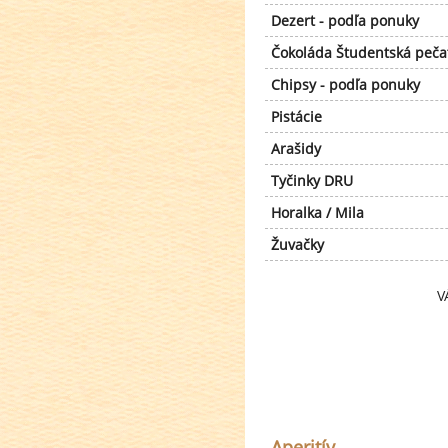
Dezert - podľa ponuky
Čokoláda Študentská peča
Chipsy - podľa ponuky
Pistácie
Arašidy
Tyčinky DRU
Horalka / Mila
Žuvačky
V
Aperitív