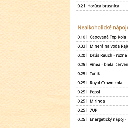
0,2 l Horúca brusnica
Nealkoholické nápoj
0,10 l Čapovaná Top Kola
0,33 l Minerálna voda Raje
0,20 l Džús Rauch - rôzne
0,25 l Vinea - biela, červe
0,25 l Tonik
0,25 l Royal Crown cola
0,25 l Pepsi
0,25 l Mirinda
0,25 l 7UP
0,25 l Energetický nápoj - 