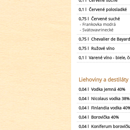
0,1 l Červené suché
0,1 l Červené polosladké
0,75 l Červené suché
- Frankovka modrá
- Svätovavrinecké
0,75 l Chevalier de Bayar
0,75 l Ružové víno
0,1 l Varené víno - biele, 
Liehoviny a destiláty
0,04 l Vodka jemná 40%
0,04 l Nicolaus vodka 38%
0,04 l Finlandia vodka 40
0,04 l Borovička 40%
0,04 l Koniferum borovičk