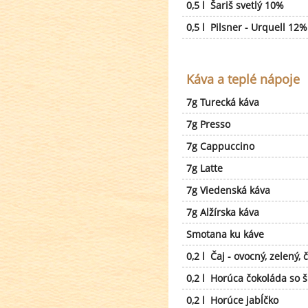
0,5 l Šariš svetlý 10%
0,5 l Pilsner - Urquell 12%
Káva a teplé nápoje
7g Turecká káva
7g Presso
7g Cappuccino
7g Latte
7g Viedenská káva
7g Alžírska káva
Smotana ku káve
0,2 l Čaj - ovocný, zelený, 
0,2 l Horúca čokoláda so 
0,2 l Horúce jabĺčko