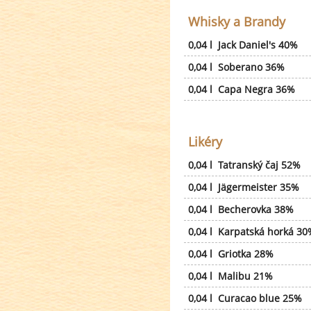
Whisky a Brandy
0,04 l Jack Daniel's 40%
0,04 l Soberano 36%
0,04 l Capa Negra 36%
Likéry
0,04 l Tatranský čaj 52%
0,04 l Jägermeister 35%
0,04 l Becherovka 38%
0,04 l Karpatská horká 30
0,04 l Griotka 28%
0,04 l Malibu 21%
0,04 l Curacao blue 25%