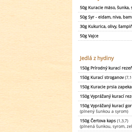
50g Kuracie mäso, šunka, 
50g Syr - eidam, niva, ba
30g Kukurica, olivy, šampiň
50g Vajce
Jedlá z hydiny
150g Prírodný kurací reze
150g Kurací stroganov
(7,1
150g Kuracie prsia zapek
150g Vyprážaný kurací rez
150g Vyprážaný kurací go
(plnený šunkou a syrom)
150g Čertova kaps
(1,3,7)
(plnená šunkou, syrom, zel