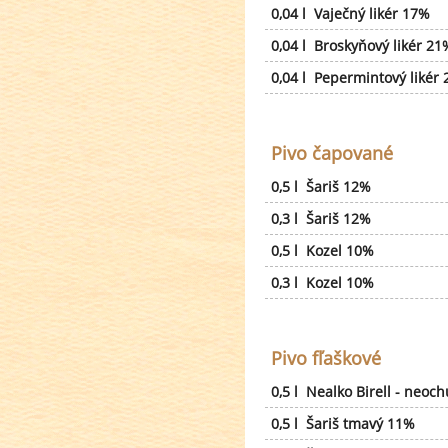
0,04 l Vaječný likér 17%
0,04 l Broskyňový likér 21
0,04 l Pepermintový likér
Pivo čapované
0,5 l Šariš 12%
0,3 l Šariš 12%
0,5 l Kozel 10%
0,3 l Kozel 10%
Pivo fľaškové
0,5 l Nealko Birell - neo
0,5 l Šariš tmavý 11%