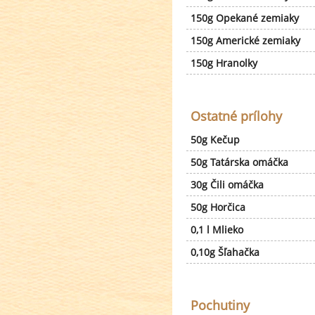
150g Opekané zemiaky
150g Americké zemiaky
150g Hranolky
Ostatné prílohy
50g Kečup
50g Tatárska omáčka
30g Čili omáčka
50g Horčica
0,1 l Mlieko
0,10g Šľahačka
Pochutiny