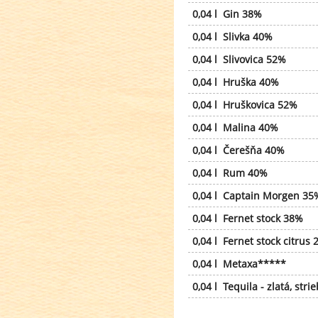
0,04 l Gin 38%
0,04 l Slivka 40%
0,04 l Slivovica 52%
0,04 l Hruška 40%
0,04 l Hruškovica 52%
0,04 l Malina 40%
0,04 l Čerešňa 40%
0,04 l Rum 40%
0,04 l Captain Morgen 35
0,04 l Fernet stock 38%
0,04 l Fernet stock citrus
0,04 l Metaxa*****
0,04 l Tequila - zlatá, stri