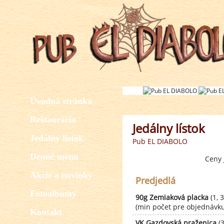
Úvodná stránka
Reštaurácia
Jedálny lístok
Jedálny lístok
Pub EL DIABOLO
Denné menu
Ceny 
Akcie a novinky
Predjedlá
Fotoalbumy
90g Zemiaková placka
(1, 3
(min počet pre objednávku 
Kontakt
VK Gazdovská praženica
(3