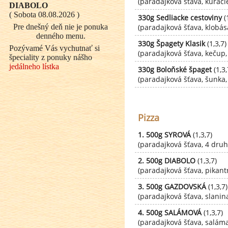
(paradajková šťava, kuracie 
DIABOLO
( Sobota 08.08.2026 )
330g Sedliacke cestoviny
(1
Pre dnešný deň nie je ponuka
(paradajková šťava, klobása
denného menu.
330g Špagety Klasik
(1,3,7)
Pozývamé Vás vychutnať si
(paradajková šťava, kečup,
špeciality z ponuky nášho
jedálneho lístka
330g Boloňské špaget
(1,3,
(paradajková šťava, šunka,
Pizza
1. 500g SYROVÁ
(1,3,7)
(paradajková šťava, 4 druh
2. 500g DIABOLO
(1,3,7)
(paradajková šťava, pikant
3. 500g GAZDOVSKÁ
(1,3,7)
(paradajková šťava, slanina
4. 500g SALÁMOVÁ
(1,3,7)
(paradajková šťava, saláma,