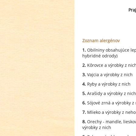
Pra
Zoznam alergénov
1.
Obilniny obsahujúce lepo
hybridné odrody)
2.
Kôrovce a výrobky z nic
3.
Vajcia a výrobky z nich
4.
Ryby a výrobky z nich
5.
Arašidy a výrobky z nich
6.
Sójové zrná a výrobky z 
7.
Mlieko a výrobky z neho
8.
Orechy - mandle, liesko
výrobky z nich