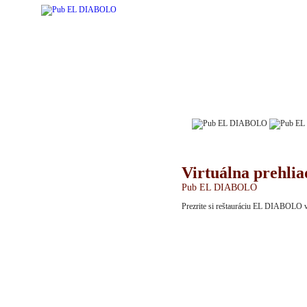
Úvodná stránka
Reštaurácia
Virtuálna prehli
Jedálny lístok
Pub EL DIABOLO
Prezrite si reštauráciu EL DIABOLO v S
Denné menu
Akcie a novinky
Fotoalbumy
Kontakt