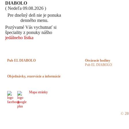
DIABOLO
( Nedeľa 09.08.2026 )
Pre dnešný deň nie je ponuka
denného menu.
Pozývamé Vás vychutnať si
špeciality z ponuky nášho
jedálneho lístka
Pub EL DIABOLO
Otváracie hodiny
Pub EL DIABOLO
Námestie Slobody 6
083 01 Sabinov
Pondelok:
10:30 - 16:00hod.
Utorok:
10:30 - 16:00hod.
Objednávky, rezervácie a informácie
Streda:
10:30 - 16:00hod.
Štvrtok:
10:30 - 16:00hod.
pubeldiabolo@centrum.sk
Piatok:
10:30 - 16:00hod.
0905 712 987
Len akcie - nad 10
Sobota:
osôbhodhod.
Mapa stránky
Len akcie - nad 10
Nedeľa:
osôbhodhod.
© 20